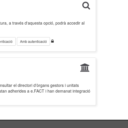
ura, a través d'aquesta opció, podrà accedir al
nticació
Amb autenticació
ultar el directori d'òrgans gestors i unitats
estan adherides a e.FACT i han demanat integració