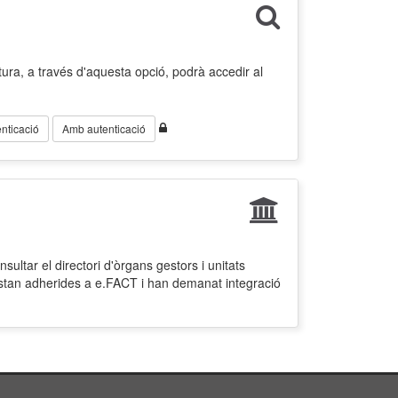
ura, a través d'aquesta opció, podrà accedir al
nticació
Amb autenticació
ultar el directori d'òrgans gestors i unitats
estan adherides a e.FACT i han demanat integració