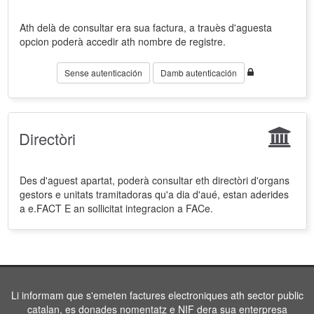
Ath delà de consultar era sua factura, a trauès d'aguesta
opcion poderà accedir ath nombre de registre.
Sense autenticación
Damb autenticación
Directòri
Des d'aguest apartat, poderà consultar eth directòri d'organs
gestors e unitats tramitadoras qu'a dia d'aué, estan aderides
a e.FACT E an sollicitat integracion a FACe.
Li informam que s'emeten factures electroniques ath sector public
catalan, es donades nomentatz e NIF dera sua enterpresa