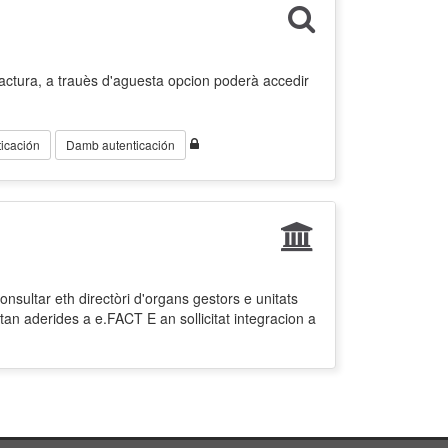
factura, a trauès d'aguesta opcion poderà accedir
icación
Damb autenticación
nsultar eth directòri d'organs gestors e unitats
tan aderides a e.FACT E an sollicitat integracion a