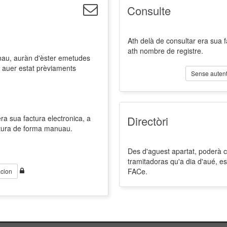
Consulte
Ath delà de consultar era sua 
ath nombre de registre.
nau, auràn d'èster emetudes
 auer estat prèviaments
Sense autent
a sua factura electronica, a
Directòri
ctura de forma manuau.
Des d'aguest apartat, poderà co
tramitadoras qu'a dia d'aué, es
FACe.
cion