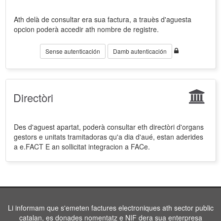
Ath delà de consultar era sua factura, a trauès d'aguesta
opcion poderà accedir ath nombre de registre.
Sense autenticación
Damb autenticación
Directòri
Des d'aguest apartat, poderà consultar eth directòri d'organs
gestors e unitats tramitadoras qu'a dia d'aué, estan aderides
a e.FACT E an sollicitat integracion a FACe.
Li informam que s'emeten factures electroniques ath sector public
catalan, es donades nomentatz e NIF dera sua enterpresa