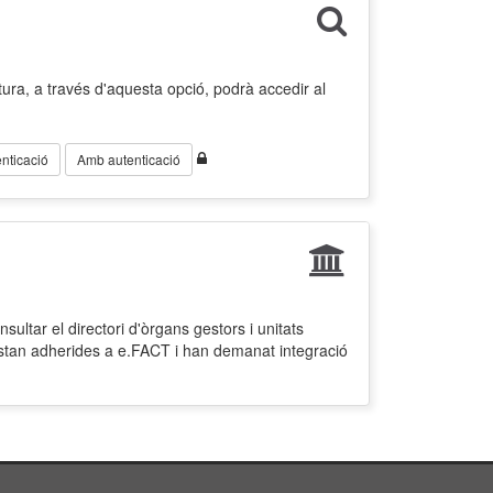
ura, a través d'aquesta opció, podrà accedir al
nticació
Amb autenticació
ultar el directori d'òrgans gestors i unitats
estan adherides a e.FACT i han demanat integració