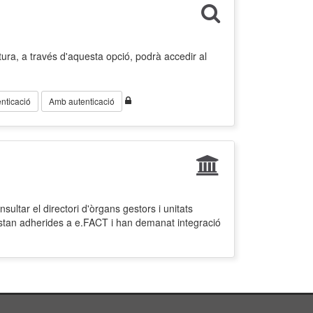
ura, a través d'aquesta opció, podrà accedir al
nticació
Amb autenticació
ultar el directori d'òrgans gestors i unitats
estan adherides a e.FACT i han demanat integració