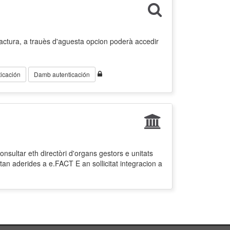
factura, a trauès d'aguesta opcion poderà accedir
icación
Damb autenticación
nsultar eth directòri d'organs gestors e unitats
tan aderides a e.FACT E an sollicitat integracion a