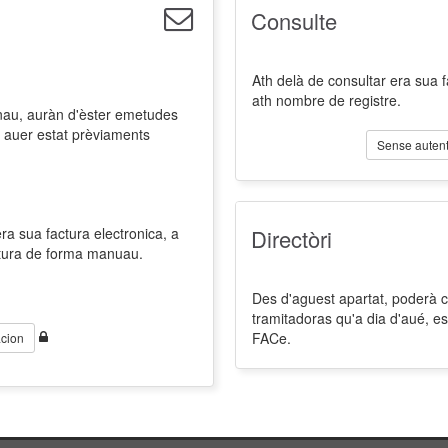
Consulte
Ath delà de consultar era sua 
ath nombre de registre.
nau, auràn d'èster emetudes
 auer estat prèviaments
Sense autent
a sua factura electronica, a
Directòri
ctura de forma manuau.
Des d'aguest apartat, poderà co
tramitadoras qu'a dia d'aué, es
FACe.
cion