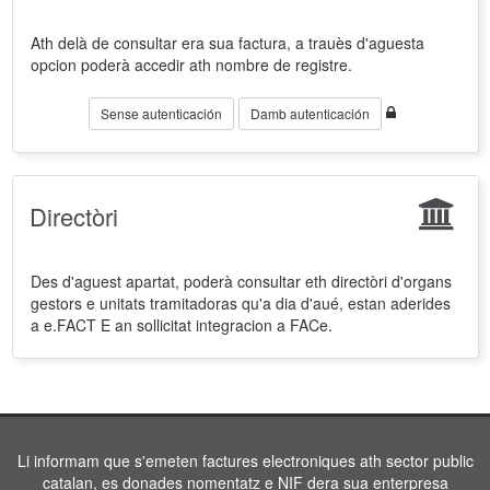
Ath delà de consultar era sua factura, a trauès d'aguesta
opcion poderà accedir ath nombre de registre.
Sense autenticación
Damb autenticación
Directòri
Des d'aguest apartat, poderà consultar eth directòri d'organs
gestors e unitats tramitadoras qu'a dia d'aué, estan aderides
a e.FACT E an sollicitat integracion a FACe.
Li informam que s'emeten factures electroniques ath sector public
catalan, es donades nomentatz e NIF dera sua enterpresa