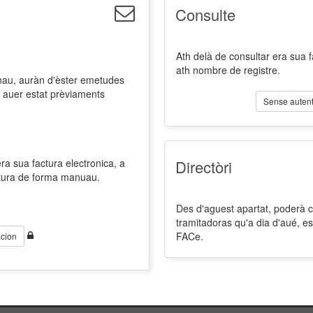
Consulte
Ath delà de consultar era sua 
ath nombre de registre.
nau, auràn d'èster emetudes
 auer estat prèviaments
Sense autent
a sua factura electronica, a
Directòri
ctura de forma manuau.
Des d'aguest apartat, poderà co
tramitadoras qu'a dia d'aué, es
FACe.
cion