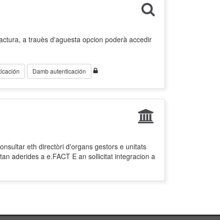
factura, a trauès d'aguesta opcion poderà accedir
icación
Damb autenticación
nsultar eth directòri d'organs gestors e unitats
tan aderides a e.FACT E an sollicitat integracion a