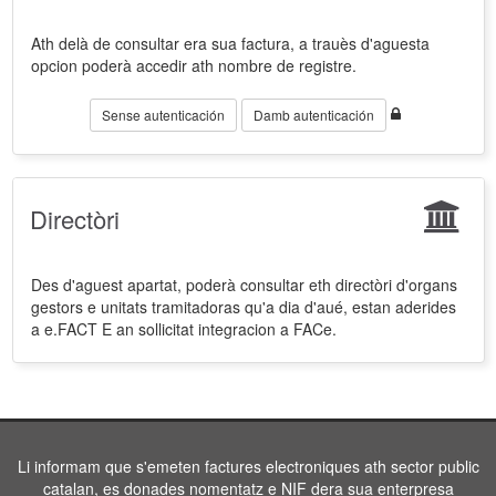
Ath delà de consultar era sua factura, a trauès d'aguesta
opcion poderà accedir ath nombre de registre.
Sense autenticación
Damb autenticación
Directòri
Des d'aguest apartat, poderà consultar eth directòri d'organs
gestors e unitats tramitadoras qu'a dia d'aué, estan aderides
a e.FACT E an sollicitat integracion a FACe.
Li informam que s'emeten factures electroniques ath sector public
catalan, es donades nomentatz e NIF dera sua enterpresa