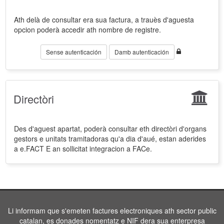
Ath delà de consultar era sua factura, a trauès d'aguesta
opcion poderà accedir ath nombre de registre.
Sense autenticación
Damb autenticación
Directòri
Des d'aguest apartat, poderà consultar eth directòri d'organs
gestors e unitats tramitadoras qu'a dia d'aué, estan aderides
a e.FACT E an sollicitat integracion a FACe.
Li informam que s'emeten factures electroniques ath sector public
catalan, es donades nomentatz e NIF dera sua enterpresa