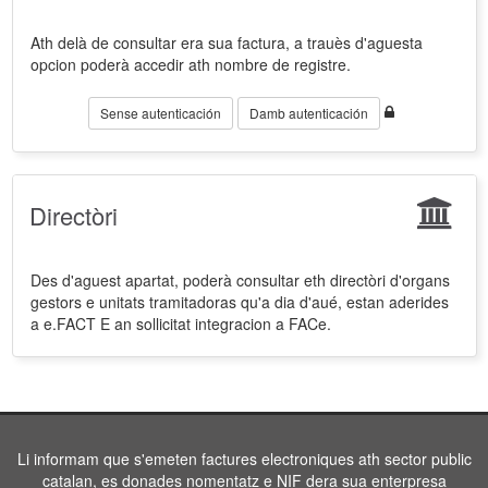
Ath delà de consultar era sua factura, a trauès d'aguesta
opcion poderà accedir ath nombre de registre.
Sense autenticación
Damb autenticación
Directòri
Des d'aguest apartat, poderà consultar eth directòri d'organs
gestors e unitats tramitadoras qu'a dia d'aué, estan aderides
a e.FACT E an sollicitat integracion a FACe.
Li informam que s'emeten factures electroniques ath sector public
catalan, es donades nomentatz e NIF dera sua enterpresa