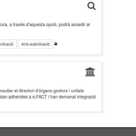
ura, a través d'aquesta opció, podrà accedir al
nticació
Amb autenticació
ultar el directori d'òrgans gestors i unitats
estan adherides a e.FACT i han demanat integració