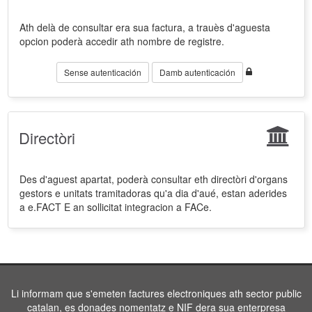
Ath delà de consultar era sua factura, a trauès d'aguesta
opcion poderà accedir ath nombre de registre.
Sense autenticación
Damb autenticación
Directòri
Des d'aguest apartat, poderà consultar eth directòri d'organs
gestors e unitats tramitadoras qu'a dia d'aué, estan aderides
a e.FACT E an sollicitat integracion a FACe.
Li informam que s'emeten factures electroniques ath sector public
catalan, es donades nomentatz e NIF dera sua enterpresa