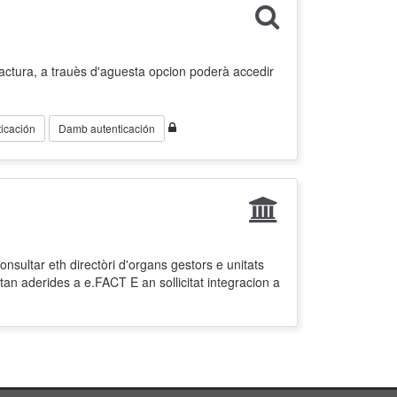
factura, a trauès d'aguesta opcion poderà accedir
icación
Damb autenticación
nsultar eth directòri d'organs gestors e unitats
tan aderides a e.FACT E an sollicitat integracion a