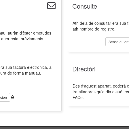
Consulte
Ath delà de consultar era sua 
ath nombre de registre.
nau, auràn d'èster emetudes
 auer estat prèviaments
Sense autent
a sua factura electronica, a
Directòri
ctura de forma manuau.
Des d'aguest apartat, poderà co
tramitadoras qu'a dia d'aué, es
FACe.
cion