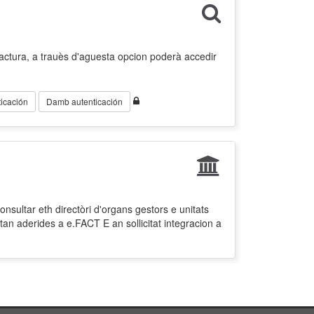
factura, a trauès d'aguesta opcion poderà accedir
icación
Damb autenticación
nsultar eth directòri d'organs gestors e unitats
tan aderides a e.FACT E an sollicitat integracion a