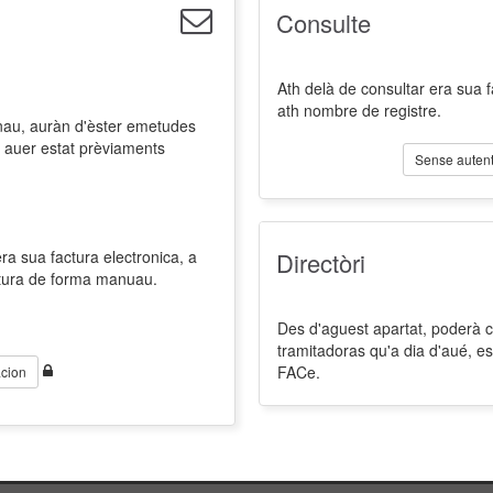
Consulte
Ath delà de consultar era sua 
ath nombre de registre.
nau, auràn d'èster emetudes
 auer estat prèviaments
Sense autent
a sua factura electronica, a
Directòri
ctura de forma manuau.
Des d'aguest apartat, poderà co
tramitadoras qu'a dia d'aué, es
FACe.
cion