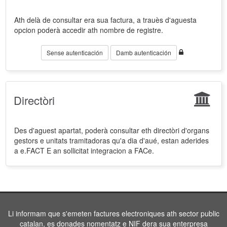
Ath delà de consultar era sua factura, a trauès d'aguesta
opcion poderà accedir ath nombre de registre.
Sense autenticación
Damb autenticación
Directòri
Des d'aguest apartat, poderà consultar eth directòri d'organs
gestors e unitats tramitadoras qu'a dia d'aué, estan aderides
a e.FACT E an sollicitat integracion a FACe.
Li informam que s'emeten factures electroniques ath sector public
catalan, es donades nomentatz e NIF dera sua enterpresa