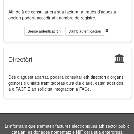
Ath delà de consultar era sua factura, a trauès d'aguesta
opcion poderà accedir ath nombre de registre.
Sense autenticación
Damb autenticación
Directòri
Des d'aguest apartat, poderà consultar eth directòri d'organs
gestors e unitats tramitadoras qu'a dia d'aué, estan aderides
a e.FACT E an sollicitat integracion a FACe.
Li informam que s'emeten factures electroniques ath sector public
catalan, es donades nomentatz e NIF dera sua enterpresa