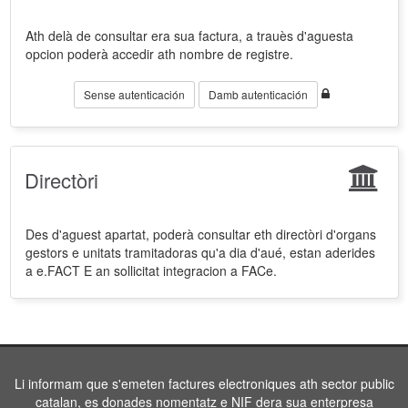
Ath delà de consultar era sua factura, a trauès d'aguesta
opcion poderà accedir ath nombre de registre.
Sense autenticación
Damb autenticación
Directòri
Des d'aguest apartat, poderà consultar eth directòri d'organs
gestors e unitats tramitadoras qu'a dia d'aué, estan aderides
a e.FACT E an sollicitat integracion a FACe.
Li informam que s'emeten factures electroniques ath sector public
catalan, es donades nomentatz e NIF dera sua enterpresa