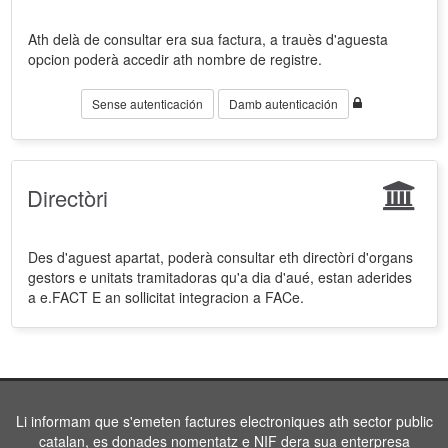
Ath delà de consultar era sua factura, a trauès d'aguesta
opcion poderà accedir ath nombre de registre.
Sense autenticación
Damb autenticación
Directòri
Des d'aguest apartat, poderà consultar eth directòri d'organs
gestors e unitats tramitadoras qu'a dia d'aué, estan aderides
a e.FACT E an sollicitat integracion a FACe.
Li informam que s'emeten factures electroniques ath sector public
catalan, es donades nomentatz e NIF dera sua enterpresa