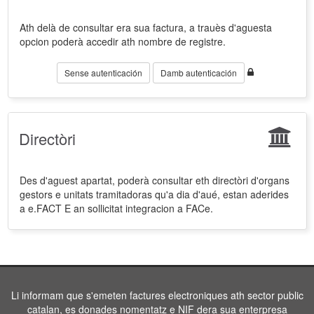
Ath delà de consultar era sua factura, a trauès d'aguesta
opcion poderà accedir ath nombre de registre.
Sense autenticación
Damb autenticación
Directòri
Des d'aguest apartat, poderà consultar eth directòri d'organs
gestors e unitats tramitadoras qu'a dia d'aué, estan aderides
a e.FACT E an sollicitat integracion a FACe.
Li informam que s'emeten factures electroniques ath sector public
catalan, es donades nomentatz e NIF dera sua enterpresa