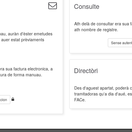
Consulte
Ath delà de consultar era sua 
ath nombre de registre.
nau, auràn d'èster emetudes
 auer estat prèviaments
Sense autent
a sua factura electronica, a
Directòri
ctura de forma manuau.
Des d'aguest apartat, poderà co
tramitadoras qu'a dia d'aué, es
FACe.
cion