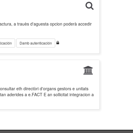
factura, a trauès d'aguesta opcion poderà accedir
icación
Damb autenticación
nsultar eth directòri d'organs gestors e unitats
tan aderides a e.FACT E an sollicitat integracion a