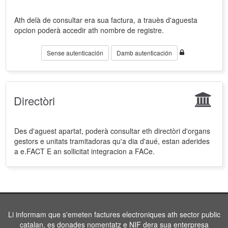
Ath delà de consultar era sua factura, a trauès d'aguesta
opcion poderà accedir ath nombre de registre.
Sense autenticación
Damb autenticación
Directòri
Des d'aguest apartat, poderà consultar eth directòri d'organs
gestors e unitats tramitadoras qu'a dia d'aué, estan aderides
a e.FACT E an sollicitat integracion a FACe.
Li informam que s'emeten factures electroniques ath sector public
catalan, es donades nomentatz e NIF dera sua enterpresa