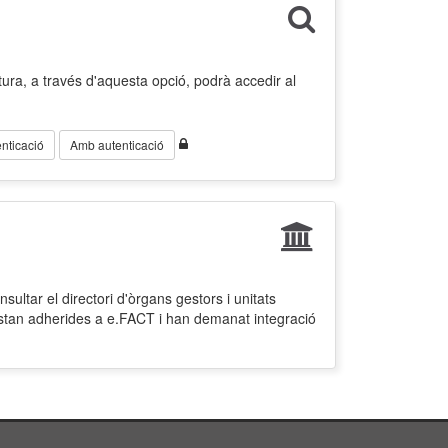
ura, a través d'aquesta opció, podrà accedir al
nticació
Amb autenticació
ultar el directori d'òrgans gestors i unitats
estan adherides a e.FACT i han demanat integració