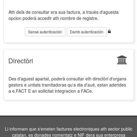
Ath delà de consultar era sua factura, a trauès d'aguesta
opcion poderà accedir ath nombre de registre.
Sense autenticación
Damb autenticación
Directòri
Des d'aguest apartat, poderà consultar eth directòri d'organs
gestors e unitats tramitadoras qu'a dia d'aué, estan aderides
a e.FACT E an sollicitat integracion a FACe.
Li informam que s'emeten factures electroniques ath sector public
catalan, es donades nomentatz e NIF dera sua enterpresa