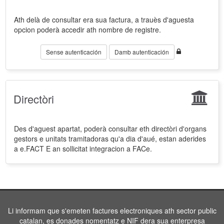
Ath delà de consultar era sua factura, a trauès d'aguesta
opcion poderà accedir ath nombre de registre.
Sense autenticación
Damb autenticación
Directòri
Des d'aguest apartat, poderà consultar eth directòri d'organs
gestors e unitats tramitadoras qu'a dia d'aué, estan aderides
a e.FACT E an sollicitat integracion a FACe.
Li informam que s'emeten factures electroniques ath sector public
catalan, es donades nomentatz e NIF dera sua enterpresa