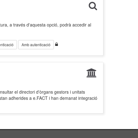
ura, a través d'aquesta opció, podrà accedir al
nticació
Amb autenticació
ultar el directori d'òrgans gestors i unitats
estan adherides a e.FACT i han demanat integració