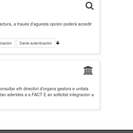
factura, a trauès d'aguesta opcion poderà accedir
icación
Damb autenticación
nsultar eth directòri d'organs gestors e unitats
tan aderides a e.FACT E an sollicitat integracion a