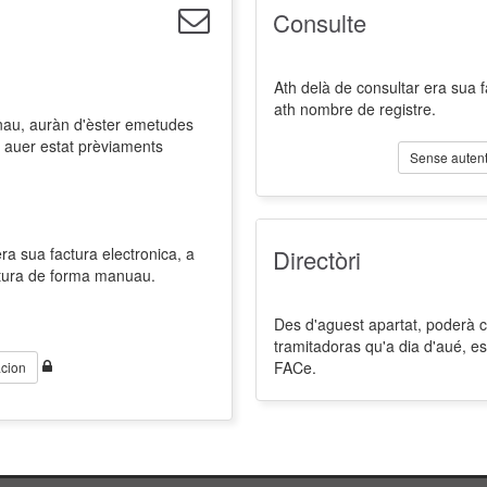
Consulte
Ath delà de consultar era sua 
ath nombre de registre.
nau, auràn d'èster emetudes
 auer estat prèviaments
Sense autent
a sua factura electronica, a
Directòri
ctura de forma manuau.
Des d'aguest apartat, poderà co
tramitadoras qu'a dia d'aué, es
FACe.
cion