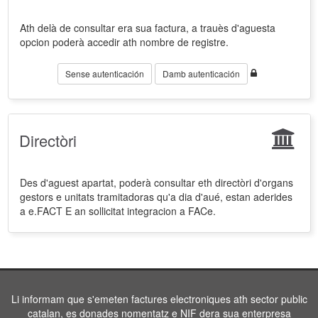
Ath delà de consultar era sua factura, a trauès d'aguesta
opcion poderà accedir ath nombre de registre.
Sense autenticación
Damb autenticación
Directòri
Des d'aguest apartat, poderà consultar eth directòri d'organs
gestors e unitats tramitadoras qu'a dia d'aué, estan aderides
a e.FACT E an sollicitat integracion a FACe.
Li informam que s'emeten factures electroniques ath sector public
catalan, es donades nomentatz e NIF dera sua enterpresa