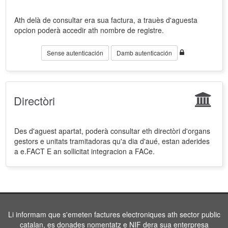
Ath delà de consultar era sua factura, a trauès d'aguesta
opcion poderà accedir ath nombre de registre.
Sense autenticación
Damb autenticación
Directòri
Des d'aguest apartat, poderà consultar eth directòri d'organs
gestors e unitats tramitadoras qu'a dia d'aué, estan aderides
a e.FACT E an sollicitat integracion a FACe.
Li informam que s'emeten factures electroniques ath sector public
catalan, es donades nomentatz e NIF dera sua enterpresa