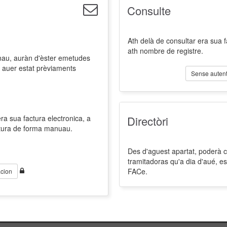
Consulte
Ath delà de consultar era sua 
ath nombre de registre.
nau, auràn d'èster emetudes
 auer estat prèviaments
Sense autent
a sua factura electronica, a
Directòri
ctura de forma manuau.
Des d'aguest apartat, poderà co
tramitadoras qu'a dia d'aué, es
FACe.
cion