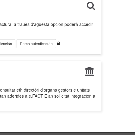
factura, a trauès d'aguesta opcion poderà accedir
icación
Damb autenticación
nsultar eth directòri d'organs gestors e unitats
tan aderides a e.FACT E an sollicitat integracion a