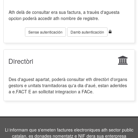
Ath delà de consultar era sua factura, a trauès d'aguesta
opcion poderà accedir ath nombre de registre.
Sense autenticación
Damb autenticación
Directòri
Des d'aguest apartat, poderà consultar eth directòri d'organs
gestors e unitats tramitadoras qu'a dia d'aué, estan aderides
a e.FACT E an sollicitat integracion a FACe.
Li informam que s'emeten factures electroniques ath sector public
catalan, es donades nomentatz e NIF dera sua enterpresa