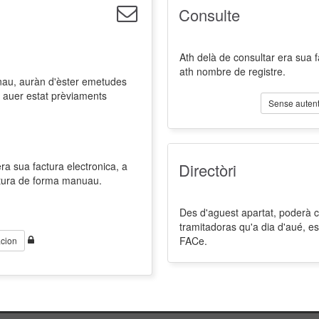
Consulte
Ath delà de consultar era sua 
ath nombre de registre.
nau, auràn d'èster emetudes
 auer estat prèviaments
Sense autent
a sua factura electronica, a
Directòri
ctura de forma manuau.
Des d'aguest apartat, poderà co
tramitadoras qu'a dia d'aué, es
FACe.
cion