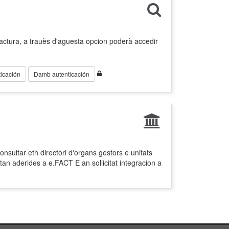
factura, a trauès d'aguesta opcion poderà accedir
icación
Damb autenticación
nsultar eth directòri d'organs gestors e unitats
tan aderides a e.FACT E an sollicitat integracion a