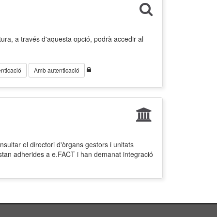
ura, a través d'aquesta opció, podrà accedir al
nticació
Amb autenticació
ultar el directori d'òrgans gestors i unitats
estan adherides a e.FACT i han demanat integració