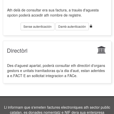
Ath delà de consultar era sua factura, a trauès d'aguesta
opcion poderà accedir ath nombre de registre.
Sense autenticación
Damb autenticación
Directòri
Des d'aguest apartat, poderà consultar eth directòri d'organs
gestors e unitats tramitadoras qu'a dia d'aué, estan aderides
a e.FACT E an sollicitat integracion a FACe.
Li informam que s'emeten factures electroniques ath sector public
catalan, es donades nomentatz e NIF dera sua enterpresa