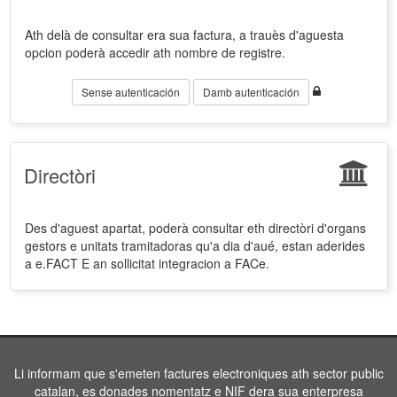
Ath delà de consultar era sua factura, a trauès d'aguesta
opcion poderà accedir ath nombre de registre.
Sense autenticación
Damb autenticación
Directòri
Des d'aguest apartat, poderà consultar eth directòri d'organs
gestors e unitats tramitadoras qu'a dia d'aué, estan aderides
a e.FACT E an sollicitat integracion a FACe.
Li informam que s'emeten factures electroniques ath sector public
catalan, es donades nomentatz e NIF dera sua enterpresa