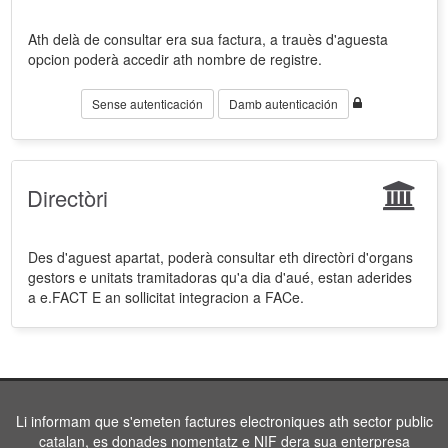
Ath delà de consultar era sua factura, a trauès d'aguesta
opcion poderà accedir ath nombre de registre.
Sense autenticación
Damb autenticación
Directòri
Des d'aguest apartat, poderà consultar eth directòri d'organs
gestors e unitats tramitadoras qu'a dia d'aué, estan aderides
a e.FACT E an sollicitat integracion a FACe.
Li informam que s'emeten factures electroniques ath sector public
catalan, es donades nomentatz e NIF dera sua enterpresa