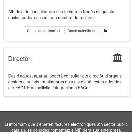
Ath delà de consultar era sua factura, a trauès d'aguesta
opcion poderà accedir ath nombre de registre.
Sense autenticación
Damb autenticación
Directòri
Des d'aguest apartat, poderà consultar eth directòri d'organs
gestors e unitats tramitadoras qu'a dia d'aué, estan aderides
a e.FACT E an sollicitat integracion a FACe.
Li informam que s'emeten factures electroniques ath sector public
catalan, es donades nomentatz e NIF dera sua enterpresa