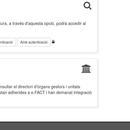
ura, a través d'aquesta opció, podrà accedir al
nticació
Amb autenticació
ultar el directori d'òrgans gestors i unitats
estan adherides a e.FACT i han demanat integració