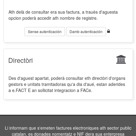
Ath delà de consultar era sua factura, a trauès d'aguesta
opcion poderà accedir ath nombre de registre.
Sense autenticación
Damb autenticación
Directòri
Des d'aguest apartat, poderà consultar eth directòri d'organs
gestors e unitats tramitadoras qu'a dia d'aué, estan aderides
a e.FACT E an sollicitat integracion a FACe.
Li informam que s'emeten factures electroniques ath sector public
catalan, es donades nomentatz e NIF dera sua enterpresa