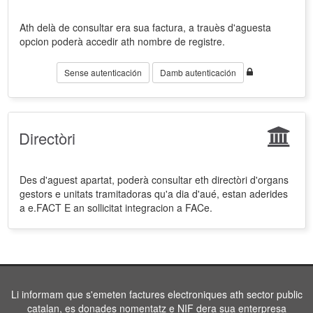
Ath delà de consultar era sua factura, a trauès d'aguesta
opcion poderà accedir ath nombre de registre.
Sense autenticación
Damb autenticación
Directòri
Des d'aguest apartat, poderà consultar eth directòri d'organs
gestors e unitats tramitadoras qu'a dia d'aué, estan aderides
a e.FACT E an sollicitat integracion a FACe.
Li informam que s'emeten factures electroniques ath sector public
catalan, es donades nomentatz e NIF dera sua enterpresa