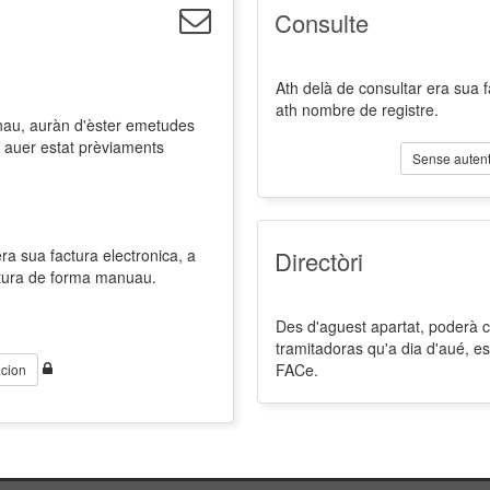
Consulte
Ath delà de consultar era sua 
ath nombre de registre.
nau, auràn d'èster emetudes
 auer estat prèviaments
Sense autent
a sua factura electronica, a
Directòri
ctura de forma manuau.
Des d'aguest apartat, poderà co
tramitadoras qu'a dia d'aué, es
FACe.
cion