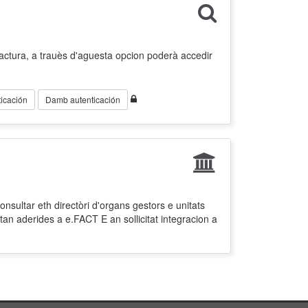
factura, a trauès d'aguesta opcion poderà accedir
icación
Damb autenticación
nsultar eth directòri d'organs gestors e unitats
tan aderides a e.FACT E an sollicitat integracion a