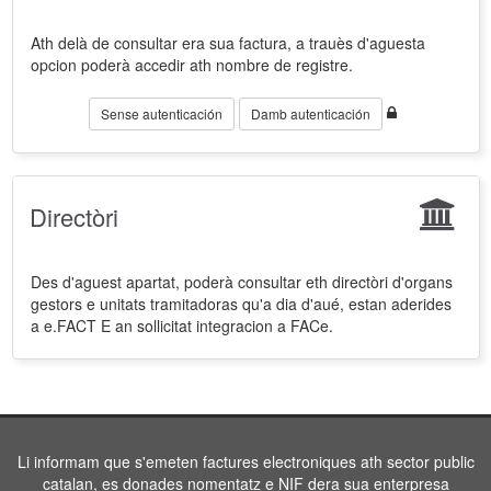
Ath delà de consultar era sua factura, a trauès d'aguesta
opcion poderà accedir ath nombre de registre.
Sense autenticación
Damb autenticación
Directòri
Des d'aguest apartat, poderà consultar eth directòri d'organs
gestors e unitats tramitadoras qu'a dia d'aué, estan aderides
a e.FACT E an sollicitat integracion a FACe.
Li informam que s'emeten factures electroniques ath sector public
catalan, es donades nomentatz e NIF dera sua enterpresa