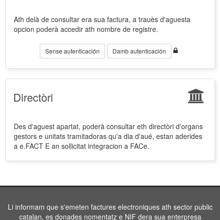
Ath delà de consultar era sua factura, a trauès d'aguesta
opcion poderà accedir ath nombre de registre.
Sense autenticación
Damb autenticación
Directòri
Des d'aguest apartat, poderà consultar eth directòri d'organs
gestors e unitats tramitadoras qu'a dia d'aué, estan aderides
a e.FACT E an sollicitat integracion a FACe.
Li informam que s'emeten factures electroniques ath sector public
catalan, es donades nomentatz e NIF dera sua enterpresa