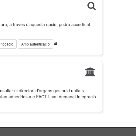
ura, a través d'aquesta opció, podrà accedir al
nticació
Amb autenticació
ultar el directori d'òrgans gestors i unitats
estan adherides a e.FACT i han demanat integració