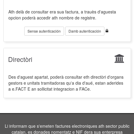
Ath delà de consultar era sua factura, a trauès d'aguesta
opcion poderà accedir ath nombre de registre.
Sense autenticación
Damb autenticación
Directòri
Des d'aguest apartat, poderà consultar eth directòri d'organs
gestors e unitats tramitadoras qu'a dia d'aué, estan aderides
a e.FACT E an sollicitat integracion a FACe.
Li informam que s'emeten factures electroniques ath sector public
catalan, es donades nomentatz e NIF dera sua enterpresa