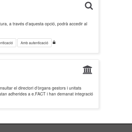
ura, a través d'aquesta opció, podrà accedir al
nticació
Amb autenticació
ultar el directori d'òrgans gestors i unitats
estan adherides a e.FACT i han demanat integració