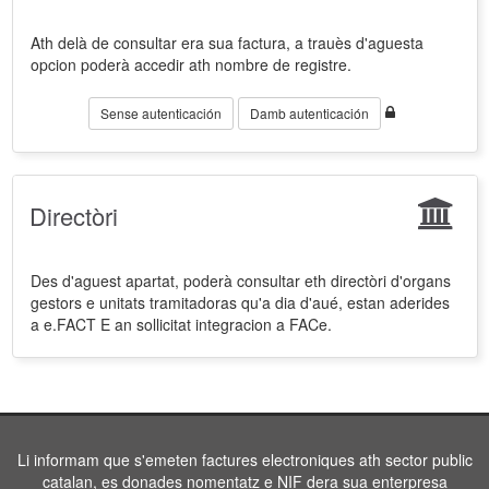
Ath delà de consultar era sua factura, a trauès d'aguesta
opcion poderà accedir ath nombre de registre.
Sense autenticación
Damb autenticación
Directòri
Des d'aguest apartat, poderà consultar eth directòri d'organs
gestors e unitats tramitadoras qu'a dia d'aué, estan aderides
a e.FACT E an sollicitat integracion a FACe.
Li informam que s'emeten factures electroniques ath sector public
catalan, es donades nomentatz e NIF dera sua enterpresa