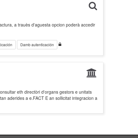
factura, a trauès d'aguesta opcion poderà accedir
icación
Damb autenticación
nsultar eth directòri d'organs gestors e unitats
tan aderides a e.FACT E an sollicitat integracion a