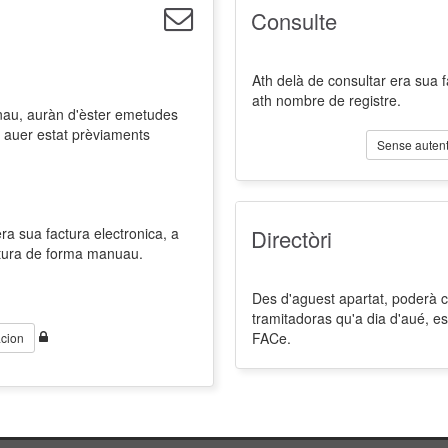
Consulte
Ath delà de consultar era sua 
ath nombre de registre.
nau, auràn d'èster emetudes
 auer estat prèviaments
Sense autent
a sua factura electronica, a
Directòri
ctura de forma manuau.
Des d'aguest apartat, poderà co
tramitadoras qu'a dia d'aué, es
FACe.
cion